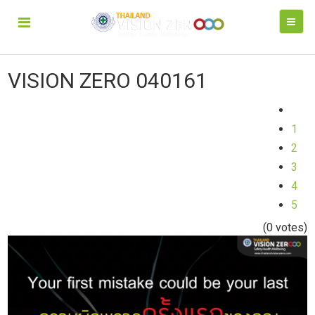
VISION ZERO 040161
1
2
3
4
5
(0 votes)