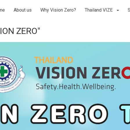
me
About us
Why Vision Zero?
Thailand VIZE
SION ZERO"