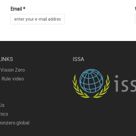
Email *
LINKS
ISSA
 Vision Zero
 Rule video
Us
hics
onzero.global