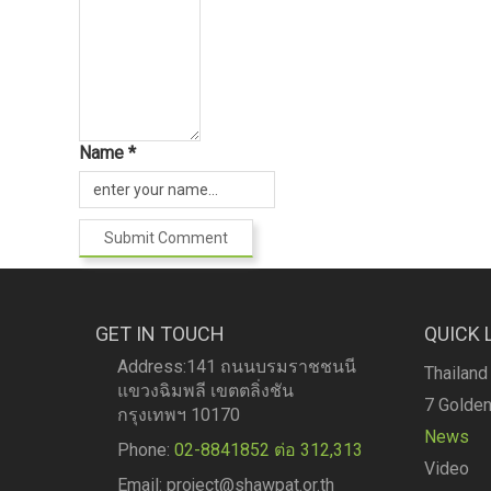
Name *
GET IN TOUCH
QUICK 
Address:141 ถนนบรมราชชนนี
Thailand
แขวงฉิมพลี เขตตลิ่งชัน
7 Golden
กรุงเทพฯ 10170
News
Phone:
02-8841852 ต่อ 312,313
Video
Email: project@shawpat.or.th