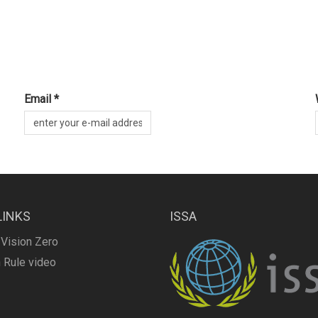
Email *
LINKS
ISSA
 Vision Zero
 Rule video