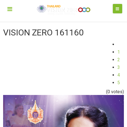
VISION ZERO 161160
1
2
3
4
5
(0 votes)