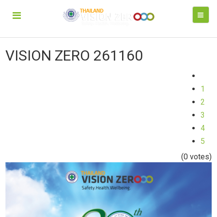
VISION ZERO 261160
1
2
3
4
5
(0 votes)