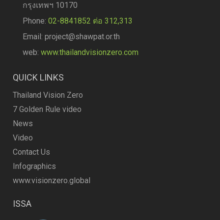
กรุงเทพฯ 10170
Phone:
02-8841852 ต่อ 312,313
Email: project@shawpat.or.th
web:
www.thailandvisionzero.com
QUICK LINKS
Thailand Vision Zero
7 Golden Rule video
News
Video
Contact Us
Infographics
www.visionzero.global
ISSA